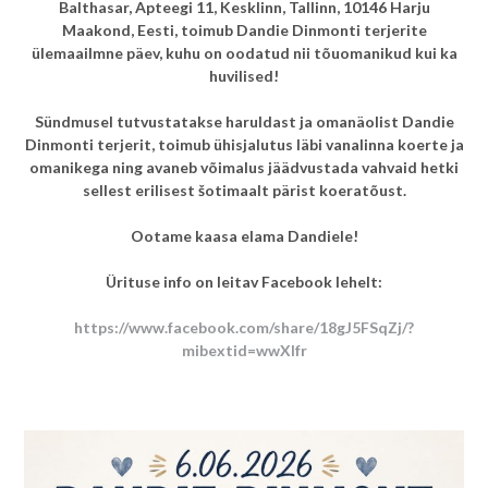
Balthasar, Apteegi 11, Kesklinn, Tallinn, 10146 Harju
Maakond, Eesti, toimub Dandie Dinmonti terjerite
ülemaailmne päev, kuhu on oodatud nii tõuomanikud kui ka
huvilised!
Sündmusel tutvustatakse haruldast ja omanäolist Dandie
Dinmonti terjerit, toimub ühisjalutus läbi vanalinna koerte ja
omanikega ning avaneb võimalus jäädvustada vahvaid hetki
sellest erilisest šotimaalt pärist koeratõust.
Ootame kaasa elama Dandiele!
Ürituse info on leitav Facebook lehelt:
https://www.facebook.com/share/18gJ5FSqZj/?
mibextid=wwXIfr