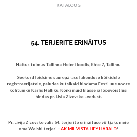
KATALOOG
54. TERJERITE ERINÄITUS
Näitus toimus Tallinna Heleni koolis, Ehte 7, Tallinn.
Seekord leidsime suurepärase lahenduse kõikidele
registreerijatele, paludes kutsikaid hindama Eesti uue noore
kohtuniku Karlis Halliku. Kõiki muid klasse ja lõppvõistlusi
hindas pr. Livia Zizevske Leedust.
Pr. Livija Zizevske valis 54. terjerite erinäituse võitjaks meie
oma Welshi terjeri –
AK MIL VISTA HEY HARALD
!