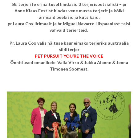
58. terjerite erinäitusel hindasid 3 terjerispetsialisti – pr
Anne Klaas Eestist hindas vene musta terjerit ja kõiki
armsaid beebisid ja kutsikaid,
pr Laura Cox Iirimaalt ja hr Miguel Navarro Hispaaniast teisi
vahvaid terjerteid.
Pr. Laura Cox valis näituse kauneimaks terjeriks austraalia
siiditerjer
PET PURSUIT YOU’RE THE VOICE
Õnnitlused omanikele Vaila Virro & Jukka Alanne & Jenna
Timonen Soomest.