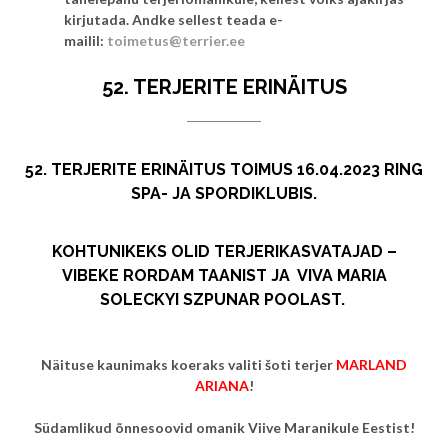
kirjutada. Andke sellest teada e-
mailil:
toimetus@terrier.ee
52. TERJERITE ERINÄITUS
52. TERJERITE ERINÄITUS TOIMUS 16.04.2023 RING
SPA- JA SPORDIKLUBIS.
KOHTUNIKEKS OLID TERJERIKASVATAJAD –
VIBEKE RORDAM TAANIST JA VIVA MARIA
SOLECKYI SZPUNAR POOLAST.
Näituse kaunimaks koeraks valiti šoti terjer
MARLAND
ARIANA
!
Südamlikud õnnesoovid omanik Viive Maranikule Eestist!