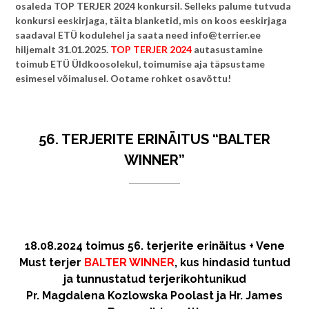
osaleda TOP TERJER 2024 konkursil. Selleks palume tutvuda
konkursi eeskirjaga, täita blanketid, mis on koos eeskirjaga
saadaval ETÜ kodulehel ja saata need info@terrier.ee
hiljemalt 31.01.2025.
TOP TERJER 2024
autasustamine
toimub ETÜ Üldkoosolekul, toimumise aja täpsustame
esimesel võimalusel. Ootame rohket osavõttu!
56. TERJERITE ERINÄITUS “BALTER
WINNER”
18.08.2024 toimus 56. terjerite erinäitus + Vene
Must terjer
BALTER WINNER
, kus hindasid tuntud
ja tunnustatud terjerikohtunikud
Pr. Magdalena Kozlowska Poolast ja Hr. James