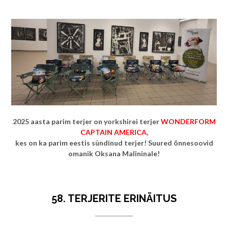
2025 aasta parim terjer on yorkshirei terjer
WONDERFORM
CAPTAIN AMERICA
,
kes on ka parim eestis sündinud terjer! Suured õnnesoovid
omanik Oksana Malininale!
58. TERJERITE ERINÄITUS