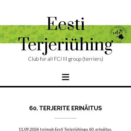
Skip
to
content
Eesti
Terjeriühing
Club for all FCI III group (terriers)
60. TERJERITE ERINÄITUS
11.09.2026 toimub
Eesti Terjeriühingu 60. erinäitus
.