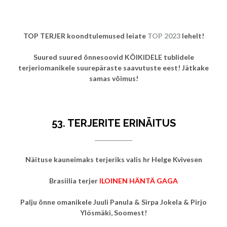
TOP TERJER koondtulemused leiate
TOP 2023
lehelt!
Suured suured õnnesoovid KÕIKIDELE tublidele
terjeriomanikele suurepäraste saavutuste eest! Jätkake
samas võimus!
53. TERJERITE ERINÄITUS
Näituse kauneimaks terjeriks valis hr Helge Kvivesen
Brasiilia terjer
ILOINEN HÄNTÄ GAGA
Palju õnne omanikele Juuli Panula & Sirpa Jokela & Pirjo
Ylösmäki, Soomest!