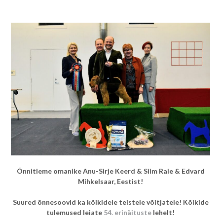
Õnnitleme omanike Anu-Sirje Keerd & Siim Raie & Edvard
Mihkelsaar, Eestist!
Suured õnnesoovid ka kõikidele teistele võitjatele! Kõikide
tulemused leiate
54. erinäituste
lehelt!