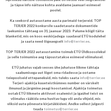
ja täpse info näituse kohta avaldame jaanuari esimesel
poolel.
Ka seekord autasustame aasta parimaid terjereid. TOP
TERJER 2022 konkursile saadetavate dokumentide
laekumise tähtaeg on 31. jaanuar 2023. Palume kõigil täita
blanketid, mis on koos eeskirjadega saadaval ETÜ kodulehel
ja saata need õigeaegselt
info@terrier.ee
.
TOP TERJER 2022 autasustamine toimub ETÜ Üldkoosolekul
ja selle toimumise aeg täpsustatakse esimesel võimalusel.
ETÜ juhatus vajab seoses ühe juhatuse liikme tähtaja
saabumisega uut liiget oma ridadesse ja ootame
teiepoolseid ettepanekuid, mis tuleks saata
info@terrier.ee
Terjeri-ajakirja kuueteistkümnes number on värskelt
ilmunud ja järgmine peagi koostamisel. Ajakirja toimetus
ootab ETÜ liikmete aktiivset osalemist ja igaühel teist on
võimalus rääkida oma huvitav lugu või anda vihjeid, mis
viiksid uute põnevate kirjatükkideni. Andke sellest julgesti
teada
toimetus@terrier.ee