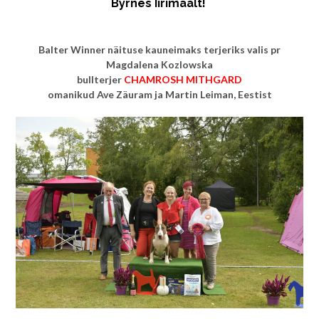
Byrnes Iirimaalt!
Balter Winner näituse kauneimaks terjeriks valis pr
Magdalena Kozlowska
bullterjer
CHAMROSH MITHGARD
omanikud Ave Zäuram ja Martin Leiman, Eestist