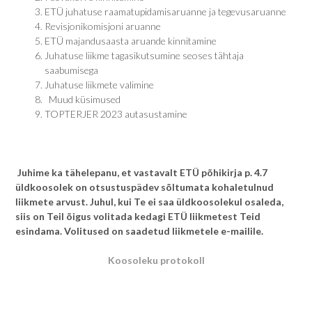
ETÜ juhatuse raamatupidamisaruanne ja tegevusaruanne
Revisjonikomisjoni aruanne
ETÜ majandusaasta aruande kinnitamine
Juhatuse liikme tagasikutsumine seoses tähtaja
saabumisega
Juhatuse liikmete valimine
Muud küsimused
TOPTERJER 2023 autasustamine
Juhime ka tähelepanu, et vastavalt ETÜ põhikirja p. 4.7
üldkoosolek on otsustuspädev sõltumata kohaletulnud
liikmete arvust.
Juhul, kui Te ei saa üldkoosolekul osaleda,
siis on Teil õigus volitada kedagi ETÜ liikmetest Teid
esindama. Volitused on saadetud liikmetele e-mailile.
Koosoleku protokoll