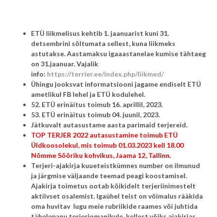
ETÜ liikmelisus kehtib 1. jaanuarist kuni 31.
detsembrini sõltumata sellest, kuna liikmeks
astutakse. Aastamaksu igaaastanelae kumise tähtaeg
on 31.jaanuar. Vajalik
info:
https://terrier.ee/index.php/liikmed/
Ühingu jooksvat informatsiooni jagame endiselt ETÜ
ametlikul FB lehel ja ETÜ kodulehel.
52. ETÜ erinäitus toimub 16. aprillil, 2023.
53. ETÜ erinäitus toimub 04. juunil, 2023.
Jätkuvalt autasustame aasta parimaid terjereid.
TOP TERJER 2022 autasustamine toimub ETÜ
Üldkoosolekul, mis toimub 01.03.2023 kell 18.00
Nõmme Sõõriku kohvikus, Jaama 12, Tallinn.
Terjeri-ajakirja kuueteistkümnes number on ilmunud
ja järgmise väljaande teemad peagi koostamisel.
Ajakirja toimetus ootab kõikidelt terjeriinimestelt
aktiivset osalemist. Igaühel teist on võimalus rääkida
oma huvitav lugu meie rubriikide raames või juhtida
tähelepanu terjeriomanikule, kellest võiks ajakirjas