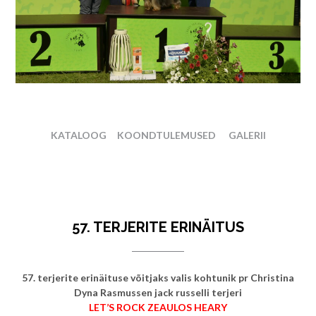
KATALOOG
KOONDTULEMUSED
GALERII
57. TERJERITE ERINÄITUS
57. terjerite erinäituse võitjaks valis kohtunik pr Christina
Dyna Rasmussen jack russelli terjeri
LET’S ROCK ZEAULOS HEARY