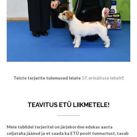
Teiste terjerite tulemused leiate
57. erinäituse lehelt
!
TEAVITUS ETÜ LIIKMETELE!
Meie tublidel terjeritel on järjekordne edukas aasta
seljataha jäänud ja et saada ka ETÜ poolt tunnustust, tasub