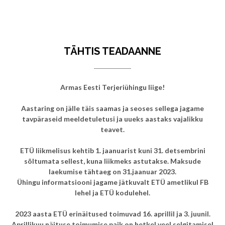
TÄHTIS TEADAANNE
Armas Eesti Terjeriühingu liige!
Aastaring on jälle täis saamas ja seoses sellega jagame
tavpäraseid meeldetuletusi ja uueks aastaks vajalikku
teavet.
ETÜ liikmelisus kehtib 1. jaanuarist kuni 31. detsembrini
sõltumata sellest, kuna liikmeks astutakse. Maksude
laekumise tähtaeg on 31.jaanuar 2023.
Ühingu informatsiooni jagame jätkuvalt ETÜ ametlikul FB
lehel ja ETÜ kodulehel.
2023 aasta ETÜ erinäitused toimuvad 16. aprillil ja 3. juunil.
Aprillikuu näituse toimumise paik on hetkel veel selgitamisel