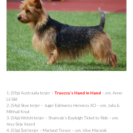
1. (59p) Austraalia terjer –
Truozzy`s Hand in Hand
– om. Anne-
Lii Sild
2. (54p) Skye terjer – Juger Edelweiss Hennesy XO – om. Julia &
Mihhail Knut
3. (54p) Welshi terjer – Shaireab`s Bayleigh Ticket to Ride – om.
Anu-Sirje Keerd
4. (53p) Šoti terjer – Marland Tresor – om. Viive Maranik