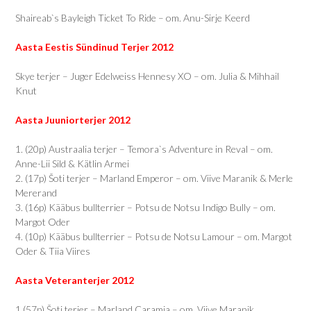
Shaireab`s Bayleigh Ticket To Ride – om. Anu-Sirje Keerd
Aasta Eestis Sündinud Terjer 2012
Skye terjer – Juger Edelweiss Hennesy XO – om. Julia & Mihhail
Knut
Aasta Juuniorterjer 2012
1. (20p) Austraalia terjer – Temora`s Adventure in Reval – om.
Anne-Lii Sild & Kätlin Armei
2. (17p) Šoti terjer – Marland Emperor – om. Viive Maranik & Merle
Mererand
3. (16p) Kääbus bullterrier – Potsu de Notsu Indigo Bully – om.
Margot Oder
4. (10p) Kääbus bullterrier – Potsu de Notsu Lamour – om. Margot
Oder & Tiia Viires
Aasta Veteranterjer 2012
1.(57p) Šoti terjer – Marland Caramia – om. Viive Maranik