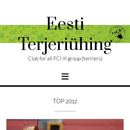
Skip
to
content
Eesti
Terjeriühing
Club for all FCI III group (terriers)
TOP 2012