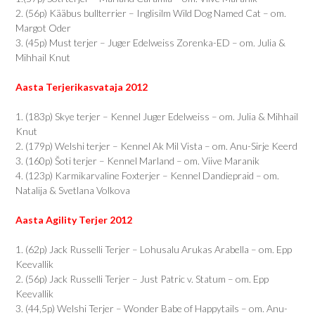
2. (56p) Kääbus bullterrier – Inglisilm Wild Dog Named Cat – om.
Margot Oder
3. (45p) Must terjer – Juger Edelweiss Zorenka-ED – om. Julia &
Mihhail Knut
Aasta Terjerikasvataja 2012
1. (183p) Skye terjer – Kennel Juger Edelweiss – om. Julia & Mihhail
Knut
2. (179p) Welshi terjer – Kennel Ak Mil Vista – om. Anu-Sirje Keerd
3. (160p) Šoti terjer – Kennel Marland – om. Viive Maranik
4. (123p) Karmikarvaline Foxterjer – Kennel Dandiepraid – om.
Natalija & Svetlana Volkova
Aasta Agility Terjer 2012
1. (62p) Jack Russelli Terjer – Lohusalu Arukas Arabella – om. Epp
Keevallik
2. (56p) Jack Russelli Terjer – Just Patric v. Statum – om. Epp
Keevallik
3. (44,5p) Welshi Terjer – Wonder Babe of Happytails – om. Anu-