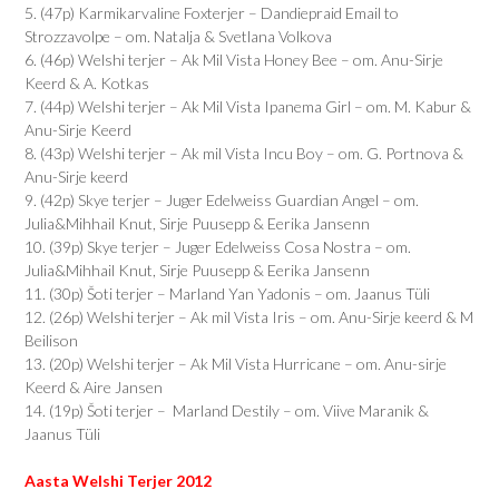
5. (47p) Karmikarvaline Foxterjer – Dandiepraid Email to
Strozzavolpe – om. Natalja & Svetlana Volkova
6. (46p) Welshi terjer – Ak Mil Vista Honey Bee – om. Anu-Sirje
Keerd & A. Kotkas
7. (44p) Welshi terjer – Ak Mil Vista Ipanema Girl – om. M. Kabur &
Anu-Sirje Keerd
8. (43p) Welshi terjer – Ak mil Vista Incu Boy – om. G. Portnova &
Anu-Sirje keerd
9. (42p) Skye terjer – Juger Edelweiss Guardian Angel – om.
Julia&Mihhail Knut, Sirje Puusepp & Eerika Jansenn
10. (39p) Skye terjer – Juger Edelweiss Cosa Nostra – om.
Julia&Mihhail Knut, Sirje Puusepp & Eerika Jansenn
11. (30p) Šoti terjer – Marland Yan Yadonis – om. Jaanus Tüli
12. (26p) Welshi terjer – Ak mil Vista Iris – om. Anu-Sirje keerd & M
Beilison
13. (20p) Welshi terjer – Ak Mil Vista Hurricane – om. Anu-sirje
Keerd & Aire Jansen
14. (19p) Šoti terjer – Marland Destily – om. Viive Maranik &
Jaanus Tüli
Aasta Welshi Terjer 2012