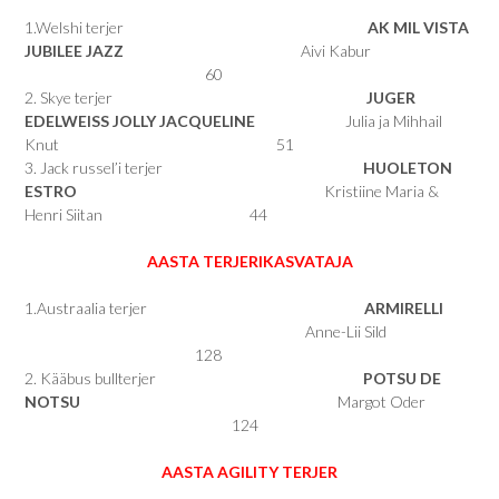
1.Welshi terjer
AK MIL VISTA
JUBILEE JAZZ
Aivi Kabur
60
2. Skye terjer
JUGER
EDELWEISS JOLLY JACQUELINE
Julia ja Mihhail
Knut 51
3. Jack russel’i terjer
HUOLETON
ESTRO
Kristiine Maria &
Henri Siitan 44
AASTA TERJERIKASVATAJA
1.Austraalia terjer
ARMIRELLI
Anne-Lii Sild
128
2. Kääbus bullterjer
POTSU DE
NOTSU
Margot Oder
124
AASTA AGILITY TERJER