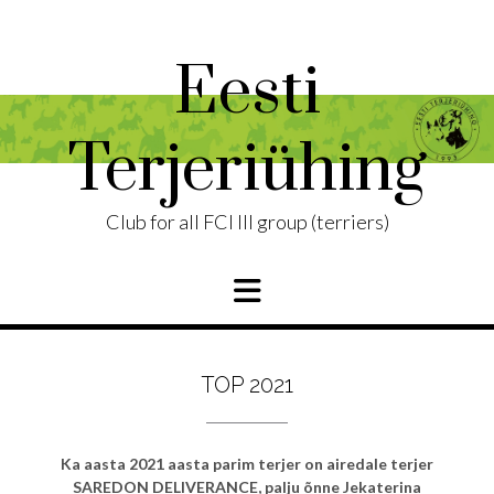
Skip
to
content
Eesti
Terjeriühing
Club for all FCI III group (terriers)
TOP 2021
Ka aasta 2021 aasta parim terjer on airedale terjer
SAREDON DELIVERANCE, palju õnne Jekaterina