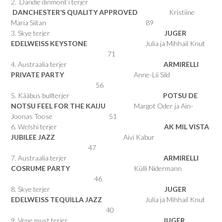
2. Dandie dinmont’i terjer
DANCHESTER’S QUALITY APPROVED
Kristiine
Maria Siitan 89
3. Skye terjer
JUGER
EDELWEISS KEYSTONE
Julia ja Mihhail Knut
71
4. Austraalia terjer
ARMIRELLI
PRIVATE PARTY
Anne-Lii Sild
56
5. Kääbus bullterjer
POTSU DE
NOTSU FEEL FOR THE KAIJU
Margot Oder ja Ain-
Joonas Toose 51
6. Welshi terjer
AK MIL VISTA
JUBILEE JAZZ
Aivi Kabur
47
7. Austraalia terjer
ARMIRELLI
COSRUME PARTY
Külli Nidermann
46
8. Skye terjer
JUGER
EDELWEISS TEQUILLA JAZZ
Julia ja Mihhail Knut
40
9. Vene must terjer
JUGER